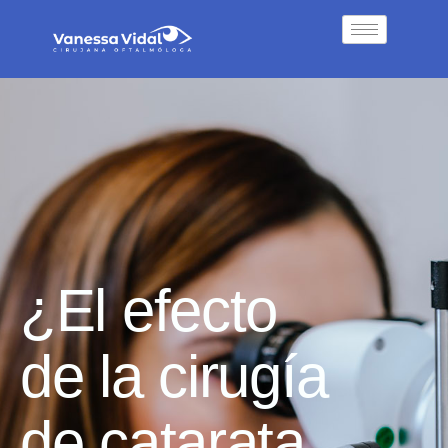
¿El efecto
de la cirugía
de catarata