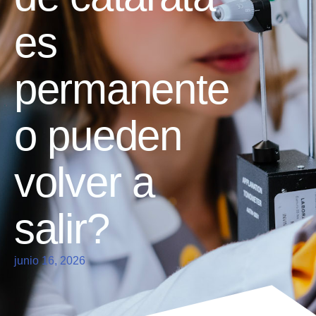
es
permanente
o pueden
volver a
salir?
junio 16, 2026