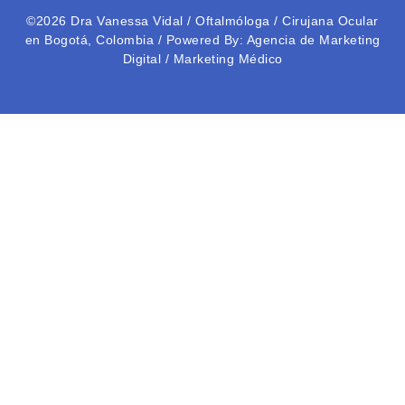
©2026
Dra Vanessa Vidal
/ Oftalmóloga / Cirujana Ocular
en Bogotá, Colombia / Powered By
: Agencia de Marketing
Digital
/
Marketing Médico