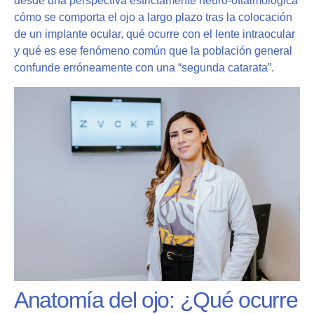
desde una perspectiva estrictamente neuro-oftalmológica
cómo se comporta el ojo a largo plazo tras la colocación
de un implante ocular, qué ocurre con el lente intraocular
y qué es ese fenómeno común que la población general
confunde erróneamente con una “segunda catarata”.
Anatomía del ojo: ¿Qué ocurre