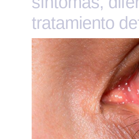
síntomas, dife
tratamiento def