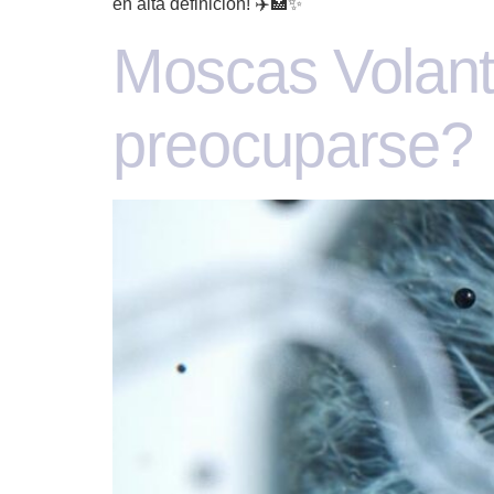
en alta definición! ✈️🏥✨
Moscas Volant
preocuparse? 