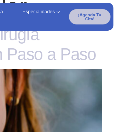
lar
va
Especialidades
¡Agenda Tu
Cita!
irugía
n Paso a Paso