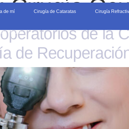
:
Cirugía Ocu
a de mí
Cirugía de Cataratas
Cirugía Refracti
peratorios de la C
lta Virtual
uía de Recuperació