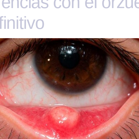
rencias con el orzu
initivo