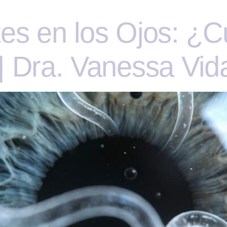
es en los Ojos: ¿
| Dra. Vanessa Vid