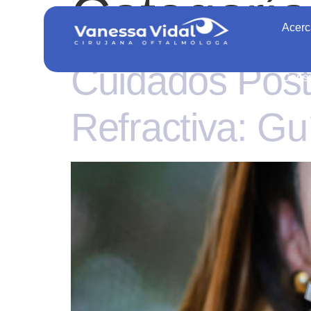
Categoría
Acerc
Cuidados Posto
Consu
Refractiva: G