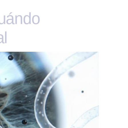
Cuándo
al