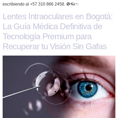
escribiendo al +57 310 866 2458. 🚫👓✨
Lentes Intraoculares en Bogotá:
La Guía Médica Definitiva de
Tecnología Premium para
Recuperar tu Visión Sin Gafas