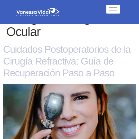
Categoría:
Cirugía
Ocular
Cuidados Postoperatorios de la
Cirugía Refractiva: Guía de
Recuperación Paso a Paso